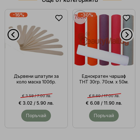
-16%
-30%
Дървени шпатули за
Еднократен чаршаф
коло маска 100бр.
ТНТ 30гр. 70см. x 50м.
€ 3.58 /
7.00 лв.
€ 8.69 /
17.00 лв.
€ 3.02 /
5.90 лв.
€ 6.08 /
11.90 лв.
Поръчай
Поръчай