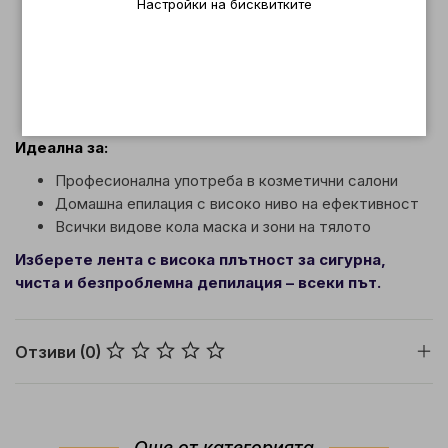
Настройки на бисквитките
работа в салони
Многократно залепване – подходяща за работа
върху по-големи участъци
Не се къса и не пропуска восък – за чист и
ефективен резултат
Идеална за:
Професионална употреба в козметични салони
Домашна епилация с високо ниво на ефективност
Всички видове кола маска и зони на тялото
Изберете лента с висока плътност за сигурна,
чиста и безпроблемна депилация – всеки път.
Отзиви (0)
Още от категорията