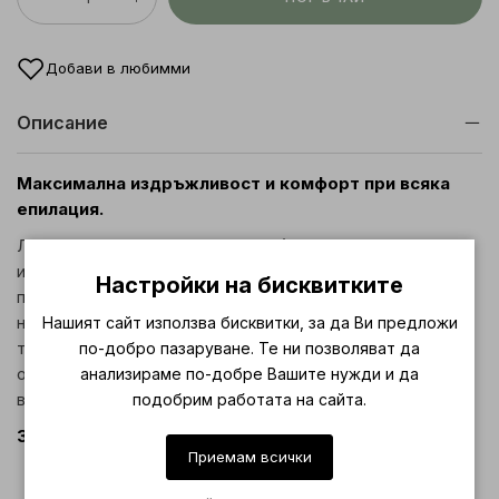
Добави в любимми
Описание
Максимална издръжливост и комфорт при всяка
епилация.
Лентата за кола маска на ролка (100 метра) е
изработена от висококачествен нетъкан текстил с
Настройки на бисквитките
плътност 90 гр, осигуряваща изключителна здравина и
надеждност. Благодарение на високата си плътност,
Нашият сайт използва бисквитки, за да Ви предложи
тази лента прилепва идеално към кола маската, като я
по-добро пазаруване. Те ни позволяват да
отстранява ефективно, без да се накъсва или пропуска
анализираме по-добре Вашите нужди и да
восък.
подобрим работата на сайта.
Защо да изберем тази лента за депилация?
Приемам всички
Плътност 90 гр – устойчива, плътна и икономична
Голяма ролка (100 м) – идеална за натоварена