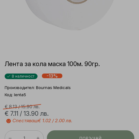
Лента за кола маска 100м. 90гр.
-13%
В наличност
Производител:
Bournas Medicals
Код: lenta5
€ 8.13 /
15.90 лв.
€ 7.11 /
13.90 лв.
☻
Спестяваш
€ 1.02 /
2.00 лв.
ПОРЪЧАЙ