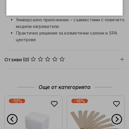
Лесни за поставяне и изхвърляне след употреба
Подходящи за кутии с вместимост 800 мл
Универсално приложение – съвместими с повечето
модели нагреватели
Практично решение за козметични салони и SPA
центрове
Отзиви (0)
Още от категорията
-13%
-16%