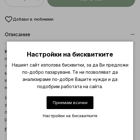
Добави в любимми
Описание
Картонените ограничители за кола маска
са
Настройки на бисквитките
практичен и незаменим аксесоар за всяка процедура с
Нашият сайт използва бисквитки, за да Ви предложи
топъл восък. Те се поставят между кутията с кола
по-добро пазаруване. Те ни позволяват да
маска (800 мл) и подгряващия апарат, като действат
анализираме по-добре Вашите нужди и да
като бариера срещу разливане, стичане или попадането
подобрим работата на сайта.
на восък в самия нагревател.
Изработени от устойчив картон, ограничителите
Приемам всички
запазват уреда чист и удължават живота му, като
предотвратяват натрупването на кола маска около
Настройки на бисквитките
ръбовете на нагревателя.
Предимства:
Предпазват подгряващия апарат от замърсяване