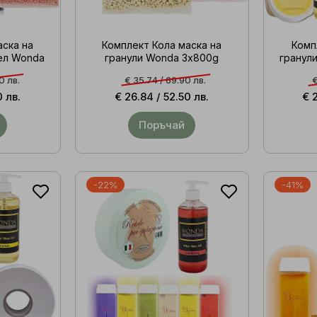
аска на
Комплект Кола маска на
Комп
тел Wonda
гранули Wonda 3х800g
гранули
0 лв.
€ 35.74 /
69.90 лв.
€
0 лв.
€ 26.84 /
52.50 лв.
€ 
Поръчай
-22%
-41%