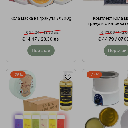
Кола маска на гранули 3X300g
Комплект Кола м
гранули с нагрева
€ 22.24 /
43.50 лв.
€ 73.06 /
142.9
€ 14.47 /
28.30 лв.
€ 44.79 /
87.6
Поръчай
Поръчай
-25%
-34%