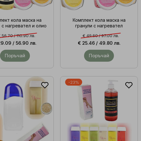
лект кола маска на
Комплект кола маска на
 с нагревател и олио
гранули с нагревател
 56.70 /
110.90 лв.
€ 49.60 /
97.00 лв.
29.09 /
56.90 лв.
€ 25.46 /
49.80 лв.
Поръчай
Поръчай
-23%