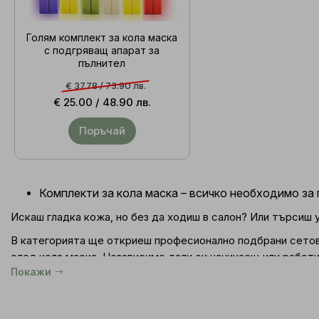
Голям комплект за кола маска
с подгряващ апарат за
пълнител
€ 37.78 /
73.90 лв.
€ 25.00 /
48.90 лв.
Поръчай
Комплекти за кола маска – всичко необходимо за
Искаш гладка кожа, но без да ходиш в салон? Или търсиш 
В категорията ще откриеш професионално подбрани сетове 
след кола маска. Независимо дали си начинаещ или работ
Покажи
Какво съдържа един добър комплект за кола маска?
Подгряващ апарат
(нагревател) – за кутия 800 мл 