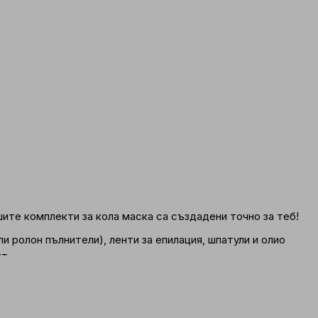
ите комплекти за кола маска са създадени точно за теб!
 ролон пълнители), ленти за епилация, шпатули и олио
т.