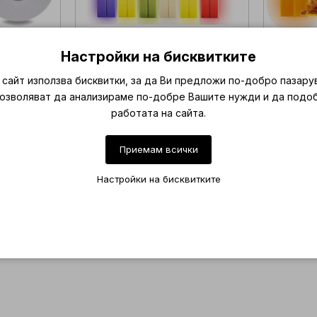
кола маска
Мини комплект за кола маска
Мини ко
Настройки на бисквитките
ия 800мл.
Wonda 2
с 
0 лв.
€ 23.47 /
45.90 лв.
сайт използва бисквитки, за да Ви предложи по-добро пазару
0 лв.
€ 18.30 /
35.80 лв.
€ 
позволяват да анализираме по-добре Вашите нужди и да подо
работата на сайта.
Поръчай
Приемам всички
Настройки на бисквитките