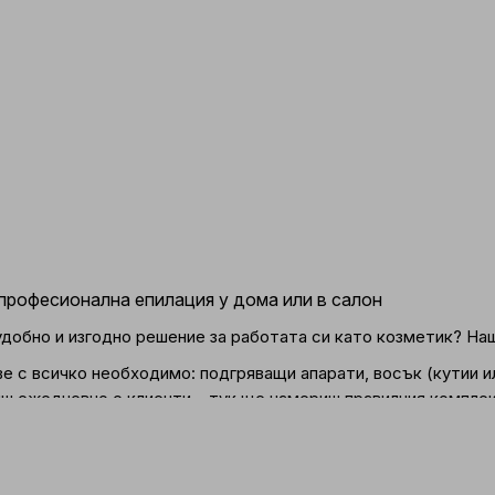
 професионална епилация у дома или в салон
удобно и изгодно решение за работата си като козметик? Наш
с всичко необходимо: подгряващи апарати, восък (кутии или
иш ежедневно с клиенти – тук ще намериш правилния комплек
или ролон пълнител 100 мл