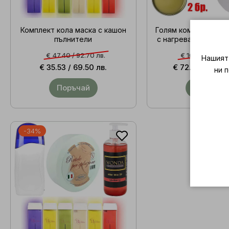
Комплект кола маска с кашон
Голям комплект за 
пълнители
с нагревател за кут
€ 47.40 /
92.70 лв.
€ 108.34 /
211.9
Нашият 
€ 35.53 /
69.50 лв.
€ 72.04 /
140.9
ни 
Поръчай
Поръчай
-34%