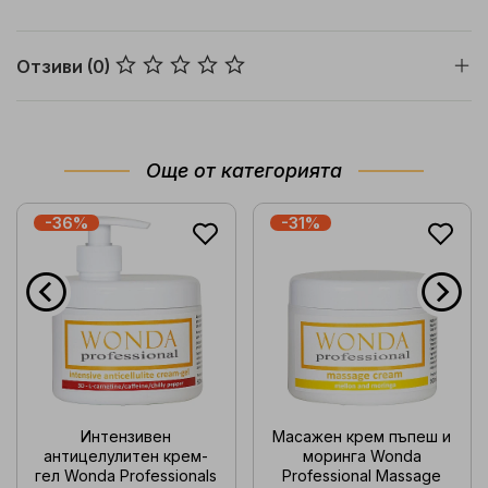
Отзиви (0)
Още от категорията
-36%
-31%
Интензивен
Масажен крем пъпеш и
антицелулитен крем-
моринга Wonda
гел Wonda Professionals
Professional Massage