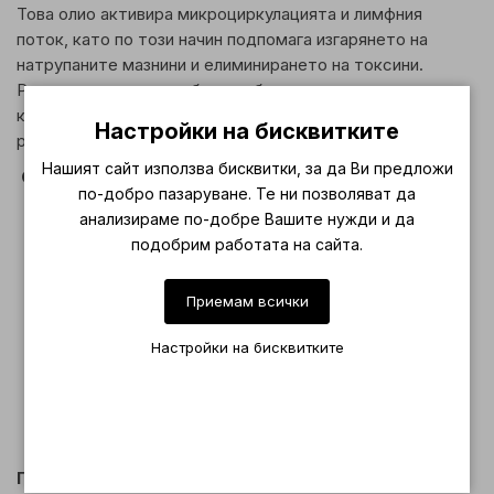
Това олио активира микроциркулацията и лимфния
поток, като по този начин подпомага изгарянето на
натрупаните мазнини и елиминирането на токсини.
Редовната му употреба подобрява еластичността на
кожата и я прави по-гладка, по-мека и с видимо по-
Настройки на бисквитките
равномерен релеф.
Нашият сайт използва бисквитки, за да Ви предложи
Оснони предимства:
по-добро пазаруване. Те ни позволяват да
Силно загряващо действие благодарение на
анализираме по-добре Вашите нужди и да
капсаицин – извлечен от люти чушки
подобрим работата на сайта.
Подходящо за масажни терапии при борба с
целулит и мастни натрупвания
Приемам всички
Подобрява кръвообращението и ускорява
метаболитните процеси в кожата
Настройки на бисквитките
Засилва ефекта на антицелулитните процедури –
ръчни масажи, вендузи, термотерапии
Подхранва, омекотява и изглажда кожата
Идеално за бедра, седалище, корем и ръце
Приложение: