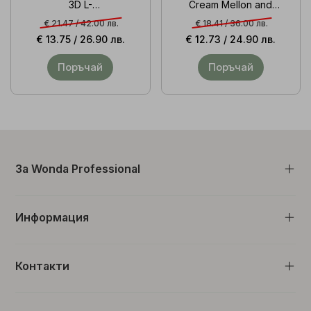
3D L-
Cream Mellon and
carnetine/Caffeine/Chilly
Moringa 500ml
€ 21.47 /
42.00 лв.
€ 18.41 /
36.00 лв.
Pepper 500ml
€ 13.75 /
26.90 лв.
€ 12.73 /
24.90 лв.
Поръчай
Поръчай
За Wonda Professional
Информация
Контакти