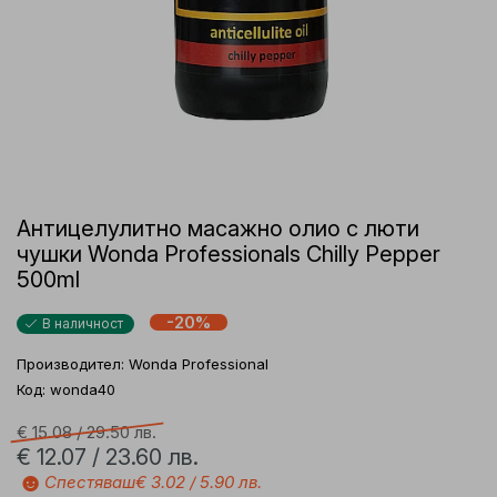
Антицелулитно масажно олио с люти
чушки Wonda Professionals Chilly Pepper
500ml
-20%
В наличност
Производител:
Wonda Professional
Код: wonda40
€ 15.08 /
29.50 лв.
€ 12.07 /
23.60 лв.
☻
Спестяваш
€ 3.02 /
5.90 лв.