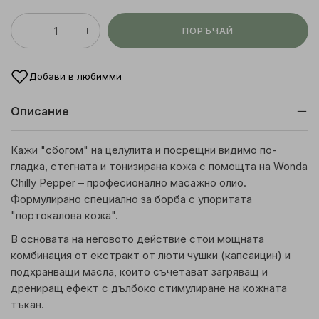
ПОРЪЧАЙ
Добави в любимми
Описание
Кажи "сбогом" на целулита и посрещни видимо по-
гладка, стегната и тонизирана кожа с помощта на Wonda
Chilly Pepper – професионално масажно олио.
Формулирано специално за борба с упоритата
"портокалова кожа".
В основата на неговото действие стои мощната
комбинация от екстракт от люти чушки (капсаицин) и
подхранващи масла, които съчетават загряващ и
дрениращ ефект с дълбоко стимулиране на кожната
тъкан.