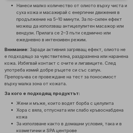
Нанеси малко количество от олиото върху чиста и
суха кожа и масажирай с енергични движения в
продължение на 5–10 минути. За по-силен ефект
можеш да използваш антицелулитен масажор или
вендузи. Прилага се 2–3 пъти седмично или
ежедневно в интензивен режим.
Внимание
: Заради активния загряващ ефект, олиото не
е подходящо за чувствителна, раздразнена или наранена
кожа. Избягвай контакт с очите и лигавиците. След
употреба измий добре ръцете си със сапун.
Препоръчва се провеждане на тест за поносимост
върху малка зона от кожата.
За кого е подходящ продуктът:
Жени и мъже, които водят борба с целулита
Хора с вяла, отпусната или слабо кръвоснабдена
кожа
За използване както в домашни условия, така и в
козметични и SPA центрове